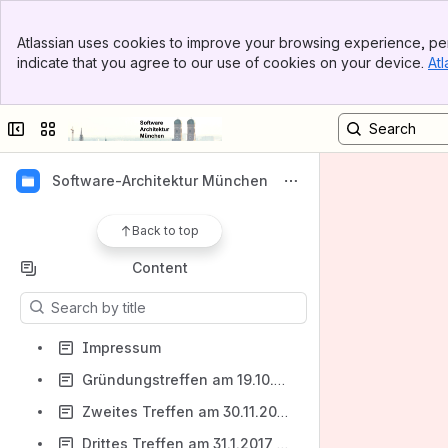
Banner
Atlassian uses cookies to improve your browsing experience, per
Top Bar
indicate that you agree to our use of cookies on your device.
Atl
Sidebar
Main Content
Shortcuts
Collapse sidebar
Switch sites or apps
Software-Architektur München
Back to top
Content
Results will update as you type.
Impressum
Gründungstreffen am 19.10.2016 bei TNG
Zweites Treffen am 30.11.2016 in den Räumen von innoQ
Drittes Treffen am 31.1.2017 in den Räumen von TNG Technology Consulting