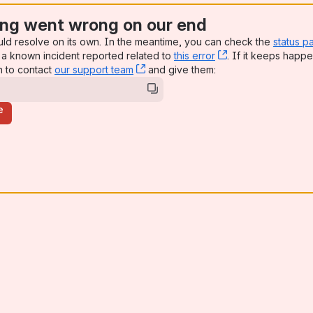
ng went wrong on our end
uld resolve on its own. In the meantime, you can check the
status p
a known incident reported related to
this error
, (opens new win
. If it keeps happe
n to contact
our support team
, (opens new window)
and give them:
e